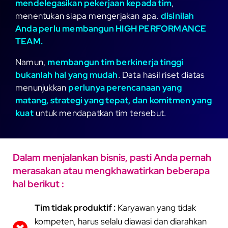
mendelegasikan pekerjaan kepada tim
,
menentukan siapa mengerjakan apa.
disinilah
Anda perlu membangun HIGH PERFORMANCE
TEAM.
Namun,
membangun tim berkinerja tinggi
bukanlah hal yang mudah
. Data hasil riset diatas
menunjukkan
perlunya perencanaan yang
matang, strategi yang tepat, dan komitmen yang
kuat
untuk mendapatkan tim tersebut.
Dalam menjalankan bisnis, pasti Anda pernah
merasakan atau mengkhawatirkan beberapa
hal berikut :
Tim tidak produktif :
Karyawan yang tidak
kompeten, harus selalu diawasi dan diarahkan