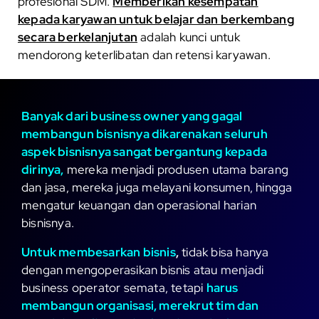
profesional SDM.
Memberikan kesempatan
kepada karyawan untuk belajar dan berkembang
secara berkelanjutan
adalah kunci untuk
mendorong keterlibatan dan retensi karyawan.
Banyak dari business owner yang gagal
membangun bisnisnya dikarenakan seluruh
aspek bisnisnya sangat bergantung kepada
dirinya,
mereka menjadi produsen utama barang
dan jasa, mereka juga melayani konsumen, hingga
mengatur keuangan dan operasional harian
bisnisnya.
Untuk membesarkan bisnis
,
tidak bisa hanya
dengan mengoperasikan bisnis atau menjadi
business operator semata, tetapi
harus
membangun organisasi, merekrut tim dan