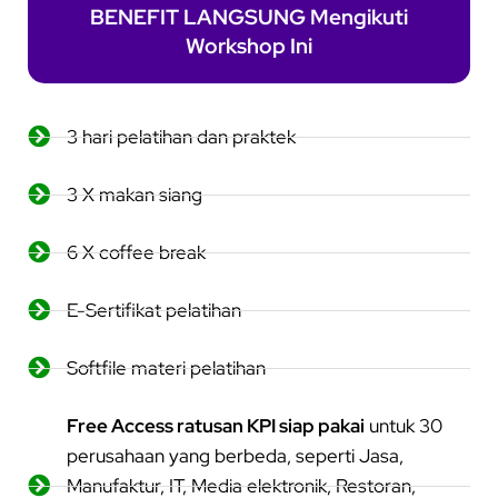
BENEFIT LANGSUNG Mengikuti
Workshop Ini
3 hari pelatihan dan praktek
3 X makan siang
6 X coffee break
E-Sertifikat pelatihan
Softfile materi pelatihan
Free Access ratusan KPI siap pakai
untuk 30
perusahaan yang berbeda, seperti Jasa,
Manufaktur, IT, Media elektronik, Restoran,